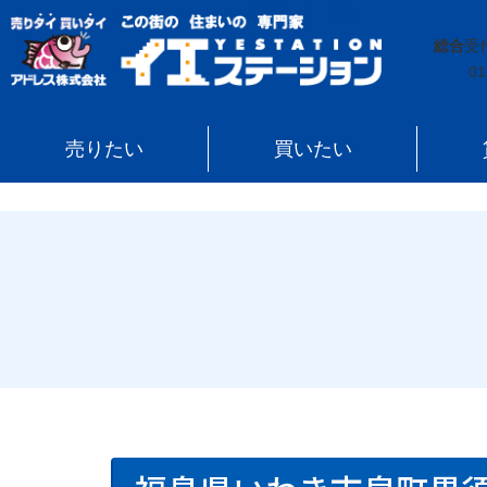
イエステーション
»
売買実績
»
戸建
»
福島県いわき市
総合
受
01
売りたい
買いたい