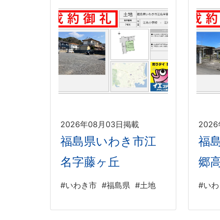
2026年08月03日掲載
202
福島県いわき市江
福
名字藤ヶ丘
郷
#いわき市
#福島県
#土地
#い