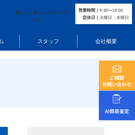
営業時間｜
9:30〜18:00
貸
借
0120-302-
し たい
り たい
定休⽇｜
火曜⽇・水曜⽇
563
ム
スタッフ
会社概要