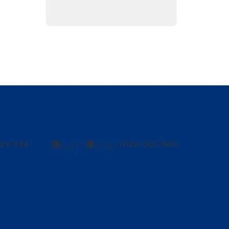
424-544
貸
借
0120-302-563
し たい
り たい