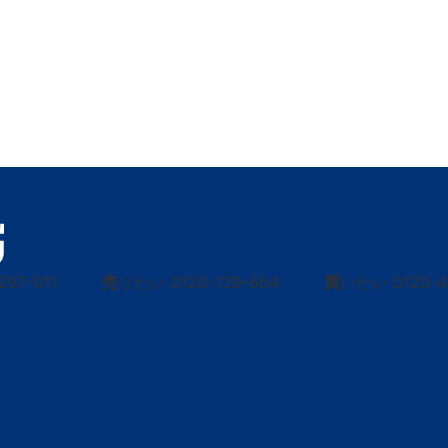
297-011
売
りたい
0120-139-664
買
いたい
0120-