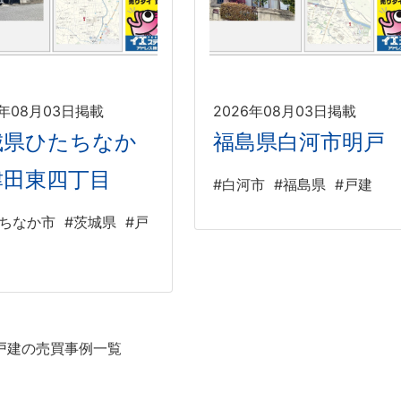
6年08月03日掲載
2026年08月03日掲載
城県ひたちなか
福島県白河市明戸
津田東四丁目
#白河市
#福島県
#戸建
たちなか市
#茨城県
#戸
戸建の売買事例一覧