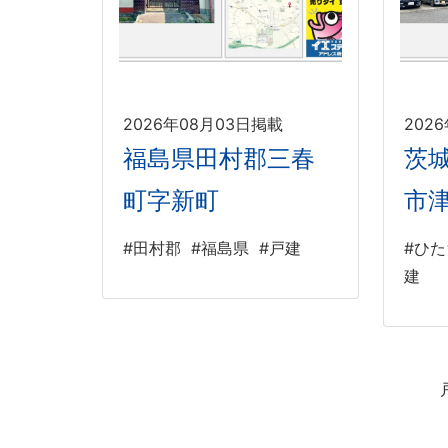
2026年08月03日掲載
202
福島県田村郡三春
茨
町字新町
市
#田村郡
#福島県
#戸建
#ひ
建