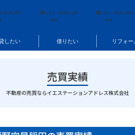
泉町黒須野字早稲田
付
0120-297-
売
りたい
0120-139-
買
いたい
0120-424-
1
664
544
貸したい
借りたい
リフォー
売買実績
｜
不動産の売買ならイエステーションアドレス株式会社