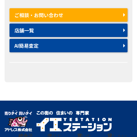
ご相談・お問い合わせ
店舗一覧
AI簡易査定
総合
受
売
りた
買
いた
貸
し たい