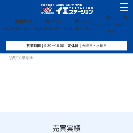
貸
借
し たい
総合
受付
売
りたい
買
いたい
0120-302-
り たい
0120-297-011
0120-139-664
0120-424-544
563
営業時間｜
9:30〜18:00
定休⽇｜
火曜⽇・水曜⽇
イエステーション
»
売買実績
»
土地
»
福島県いわき市泉町黒
須野字早稲田
売買実績