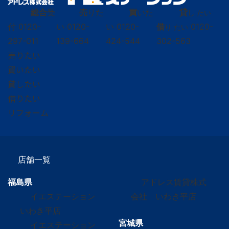
総合
受
売
りた
買
いた
貸
し たい
付
0120-
い
0120-
い
0120-
借
0120-
り たい
297-011
139-664
424-544
302-563
売りたい
買いたい
貸したい
借りたい
リフォーム
店舗一覧
福島県
アドレス賃貸株式
イエステーション
会社 いわき平店
いわき平店
宮城県
イエステーション