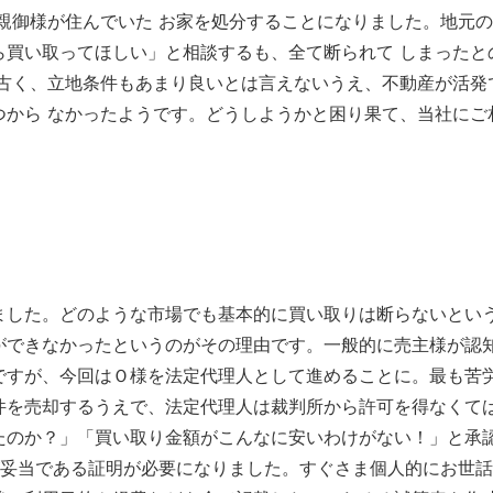
親御様が住んでいた お家を処分することになりました。地元
ら買い取ってほしい」と相談するも、全て断られて しまったと
が古く、立地条件もあまり良いとは言えないうえ、不動産が活発
つから なかったようです。どうしようかと困り果て、当社にご
ました。どのような市場でも基本的に買い取りは断らないとい
ができなかったというのがその理由です。一般的に売主様が認
ですが、今回はＯ様を法定代理人として進めることに。最も苦
件を売却するうえで、法定代理人は裁判所から許可を得なくて
たのか？」「買い取り金額がこんなに安いわけがない！」と承
が妥当である証明が必要になりました。すぐさま個人的にお世