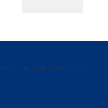
424-544
貸
借
0120-302-563
し たい
り たい