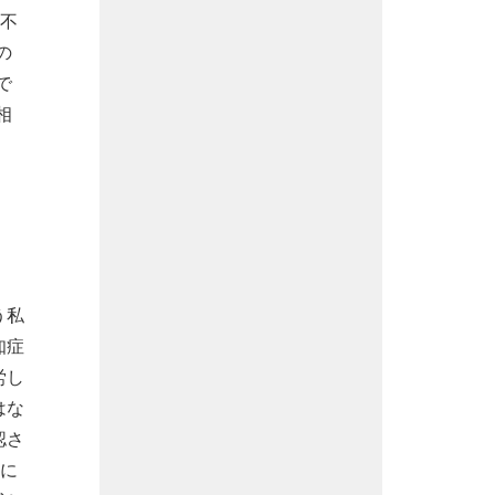
の不
の
で
相
う私
知症
労し
はな
認さ
話に