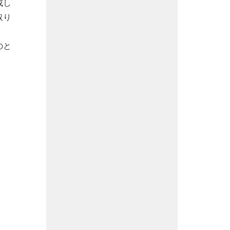
成し
取り
のと