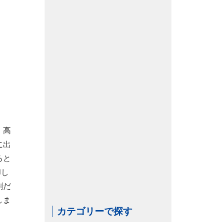
、高
に出
ると
却し
割だ
しま
カテゴリーで探す