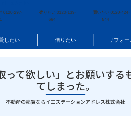
事例
»
家庭の事情
»
「いくらでも良いから買い取って欲しい」とお願い
付
0120-297-
売
りたい
0120-139-
買
いたい
0120-424-
1
664
544
貸したい
借りたい
リフォー
取って欲しい」とお願いする
てしまった。
｜
不動産の売買ならイエステーションアドレス株式会社