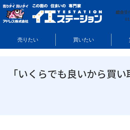
イエステーション
»
お客様の事例
»
売りたいお客様の
総合
受
01
売りたい
買いたい
「いくらでも良いから買い