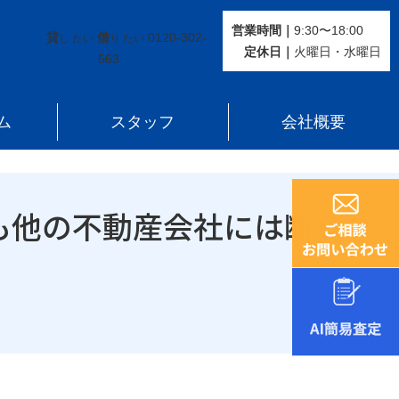
するも他の不動産会社には断られてしまった。
営業時間｜
9:30〜18:00
貸
借
0120-302-
し たい
り たい
定休⽇｜
火曜⽇・水曜⽇
563
ム
スタッフ
会社概要
も他の不動産会社には断られ