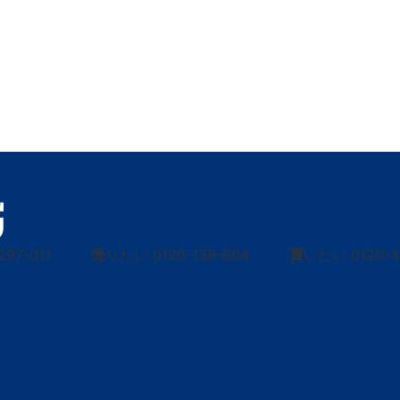
297-011
売
りたい
0120-139-664
買
いたい
0120-