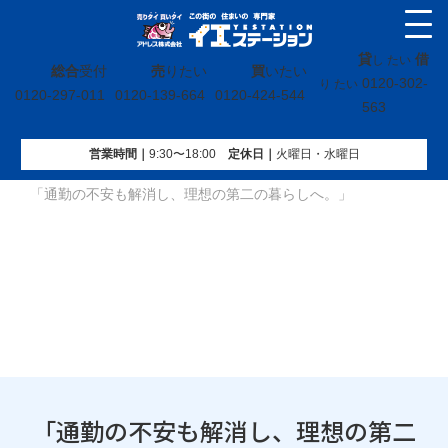
貸
借
し たい
総合
受付
売
りたい
買
いたい
0120-302-
り たい
0120-297-011
0120-139-664
0120-424-544
563
営業時間｜
9:30〜18:00
定休⽇｜
火曜⽇・水曜⽇
イエステーション
»
お客様の事例
»
買いたいお客様の事例
»
「通勤の不安も解消し、理想の第二の暮らしへ。」
「通勤の不安も解消し、理想の第二