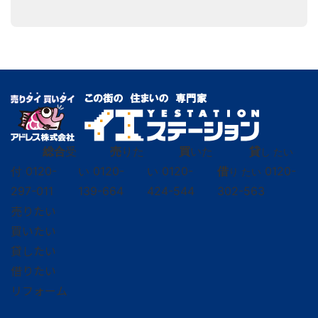
総合
受
売
りた
買
いた
貸
し たい
付
0120-
い
0120-
い
0120-
借
0120-
り たい
297-011
139-664
424-544
302-563
売りたい
買いたい
貸したい
借りたい
リフォーム