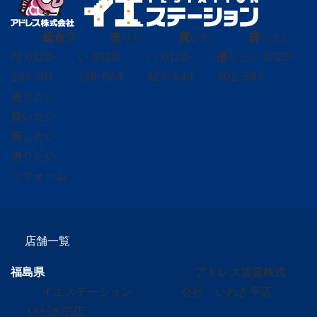
総合
受
売
りた
買
いた
貸
し たい
付
0120-
い
0120-
い
0120-
借
0120-
り たい
297-011
139-664
424-544
302-563
売りたい
買いたい
貸したい
借りたい
リフォーム
店舗一覧
福島県
アドレス賃貸株式
イエステーション
会社 いわき平店
いわき平店