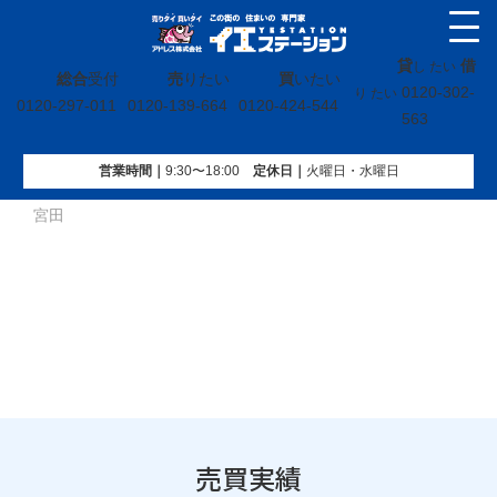
貸
借
し たい
総合
受付
売
りたい
買
いたい
0120-302-
り たい
0120-297-011
0120-139-664
0120-424-544
563
営業時間｜
9:30〜18:00
定休⽇｜
火曜⽇・水曜⽇
イエステーション
»
売買実績
»
戸建
»
宮城県角田市神次郎字
宮田
売買実績