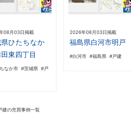
6年08月03日掲載
2026年08月03日掲載
城県ひたちなか
福島県白河市明戸
津田東四丁目
#白河市
#福島県
#戸建
たちなか市
#茨城県
#戸
戸建の売買事例一覧