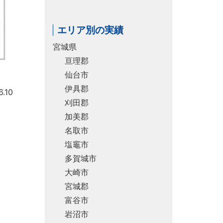
エリア別の実績
宮城県
亘理郡
仙台市
伊具郡
.10
刈田郡
加美郡
名取市
塩竈市
多賀城市
大崎市
宮城郡
富谷市
岩沼市