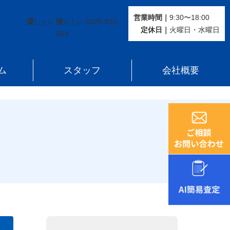
営業時間｜
9:30〜18:00
貸
借
0120-302-
し たい
り たい
定休⽇｜
火曜⽇・水曜⽇
563
ム
スタッフ
会社概要