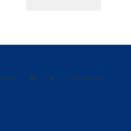
424-544
貸
借
0120-302-563
し たい
り たい