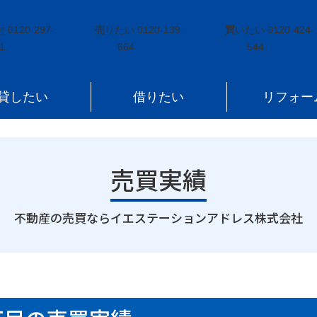
吉町二丁目
付
0120-297-
売
りたい
0120-139-
買
いたい
0120-424-
1
664
544
貸したい
借りたい
リフォー
売買実績
｜
不動産の売買ならイエステーションアドレス株式会社