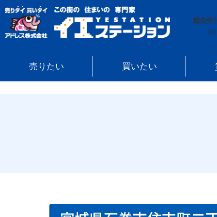
イエステーション
»
売買実績
»
戸建
»
宮城県石巻市住
総合
受
01
売りたい
買いたい