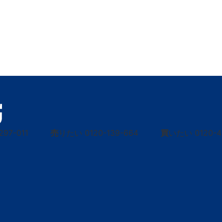
297-011
売
りたい
0120-139-664
買
いたい
0120-