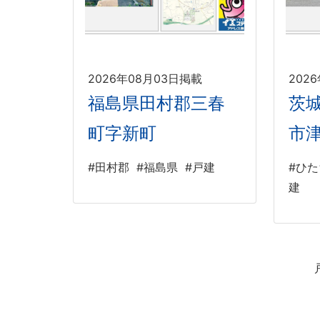
2026年08月03日掲載
202
福島県田村郡三春
茨
町字新町
市
#田村郡
#福島県
#戸建
#ひ
建