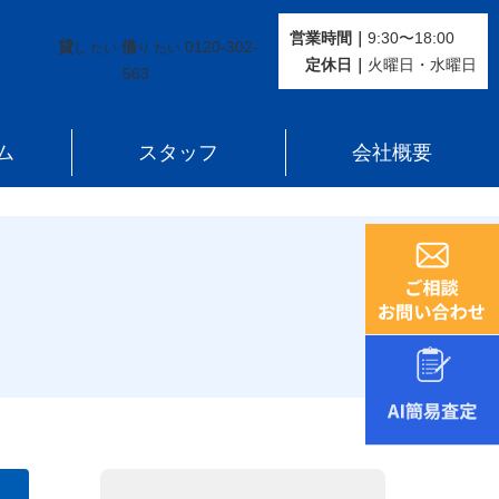
営業時間｜
9:30〜18:00
貸
借
0120-302-
し たい
り たい
定休⽇｜
火曜⽇・水曜⽇
563
ム
スタッフ
会社概要