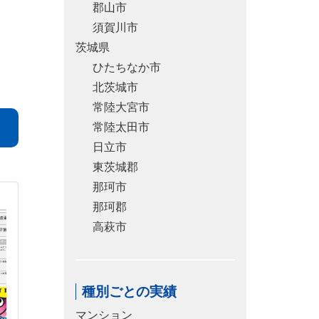
郡山市
須賀川市
茨城県
ひたちなか市
北茨城市
常陸大宮市
常陸太田市
日立市
東茨城郡
那珂市
那珂郡
高萩市
種別ごとの実績
マンション