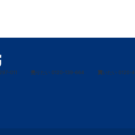
297-011
売
りたい
0120-139-664
買
いたい
0120-