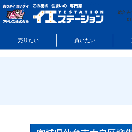
イエステーション
»
売買実績
»
マンション
»
宮城県仙
総合
受
01
売りたい
買いたい