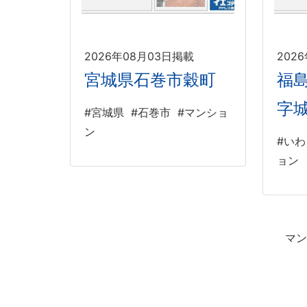
2026年08月03日掲載
202
宮城県石巻市穀町
福
字
#宮城県
#石巻市
#マンショ
ン
#い
ョン
マン