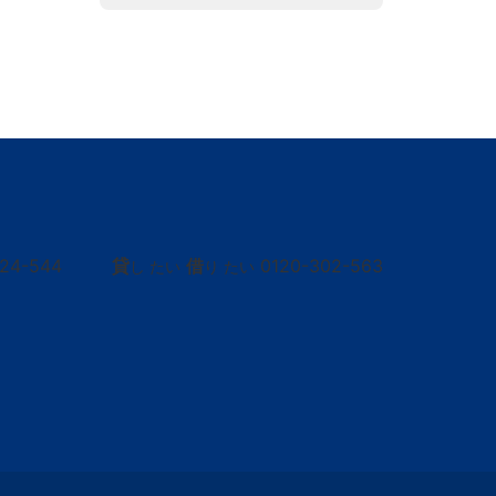
424-544
貸
借
0120-302-563
し たい
り たい