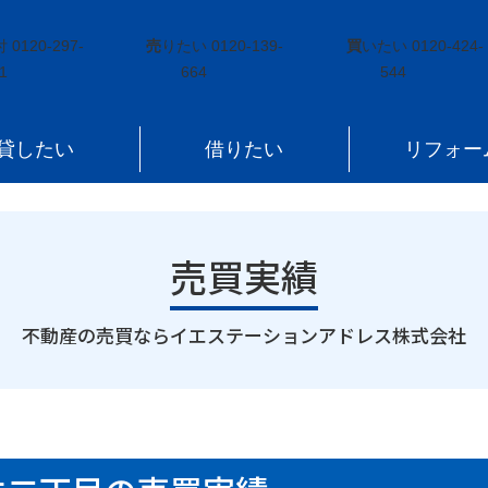
台市太白区柳生二丁目
付
0120-297-
売
りたい
0120-139-
買
いたい
0120-424-
1
664
544
貸したい
借りたい
リフォー
売買実績
｜
不動産の売買ならイエステーションアドレス株式会社