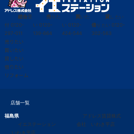
総合
受
売
りた
買
いた
貸
し たい
付
0120-
い
0120-
い
0120-
借
0120-
り たい
297-011
139-664
424-544
302-563
売りたい
買いたい
貸したい
借りたい
リフォーム
店舗一覧
福島県
アドレス賃貸株式
イエステーション
会社 いわき平店
いわき平店