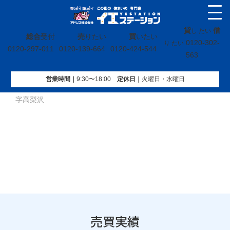
貸
借
し たい
総合
受付
売
りたい
買
いたい
0120-302-
り たい
0120-297-011
0120-139-664
0120-424-544
563
営業時間｜
9:30〜18:00
定休⽇｜
火曜⽇・水曜⽇
イエステーション
»
売買実績
»
戸建
»
福島県白河市表郷金山
字高梨沢
売買実績