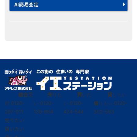
AI簡易査定
総合
受
売
りた
買
いた
貸
し たい
付
0120-
い
0120-
い
0120-
借
0120-
り たい
297-011
139-664
424-544
302-563
売りたい
買いたい