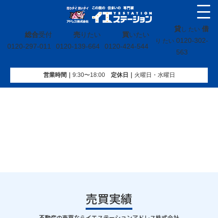
貸
借
し たい
総合
受付
売
りたい
買
いたい
0120-302-
り たい
0120-297-011
0120-139-664
0120-424-544
563
営業時間｜
9:30〜18:00
定休⽇｜
火曜⽇・水曜⽇
イエステーション
»
売買実績
»
戸建
»
福島県喜多方市字越巻
売買実績
｜
不動産の売買ならイエステーションアドレス株式会社