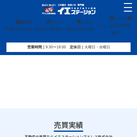
貸
借
し たい
総合
受付
売
りたい
買
いたい
0120-302-
り たい
0120-297-011
0120-139-664
0120-424-544
563
営業時間｜
9:30〜18:00
定休⽇｜
火曜⽇・水曜⽇
イエステーション
»
売買実績
»
戸建
»
宮城県角田市岡字浦町
売買実績
｜
不動産の売買ならイエステーションアドレス株式会社