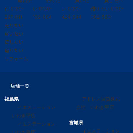
総合
受
売
りた
買
いた
貸
し たい
付
0120-
い
0120-
い
0120-
借
0120-
り たい
297-011
139-664
424-544
302-563
売りたい
買いたい
貸したい
借りたい
リフォーム
店舗一覧
福島県
アドレス賃貸株式
イエステーション
会社 いわき平店
いわき平店
宮城県
イエステーション
イエステーション
いわき泉店