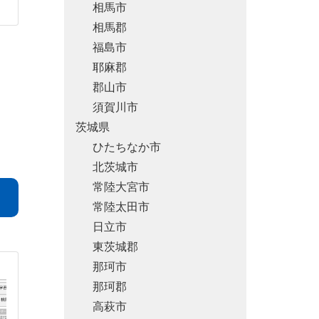
相馬市
相馬郡
福島市
耶麻郡
郡山市
須賀川市
茨城県
ひたちなか市
北茨城市
常陸大宮市
常陸太田市
日立市
東茨城郡
那珂市
那珂郡
高萩市