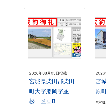
2026年08月03日掲載
202
宮城県柴田郡柴田
宮
町大字船岡字並
原
松 区画B
#宮城