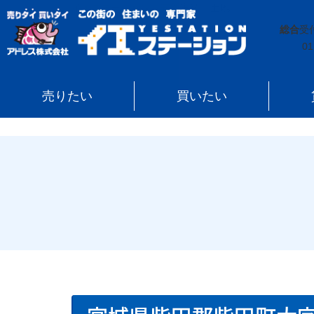
イエステーション
»
売買実績
»
土地
»
宮城県柴田郡柴
総合
受
01
売りたい
買いたい