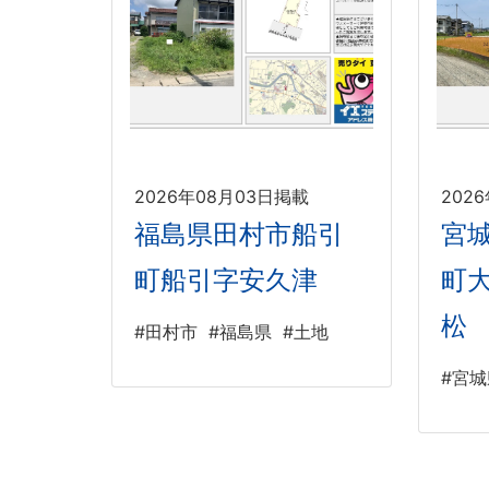
2026年08月03日掲載
202
福島県田村市船引
宮
町船引字安久津
町
松
#田村市
#福島県
#土地
#宮城