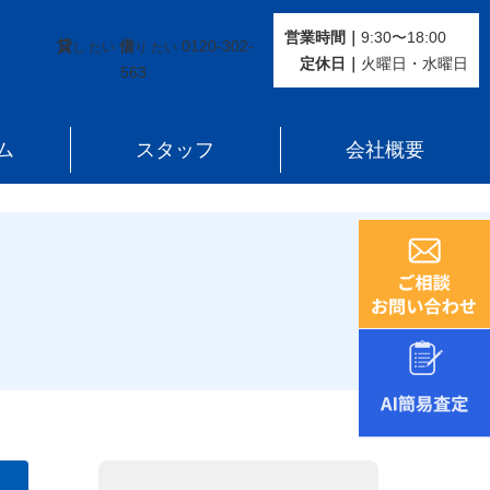
営業時間｜
9:30〜18:00
貸
借
0120-302-
し たい
り たい
定休⽇｜
火曜⽇・水曜⽇
563
ム
スタッフ
会社概要