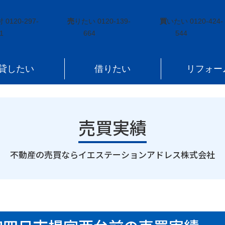
田町大字四日市場字西台前
付
0120-297-
売
りたい
0120-139-
買
いたい
0120-424-
1
664
544
貸したい
借りたい
リフォー
売買実績
｜
不動産の売買ならイエステーションアドレス株式会社