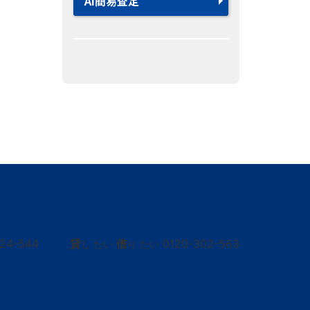
AI簡易査定
424-544
貸
借
0120-302-563
し たい
り たい