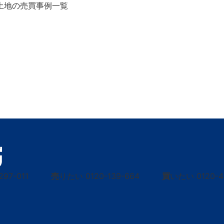
土地の売買事例一覧
297-011
売
りたい
0120-139-664
買
いたい
0120-