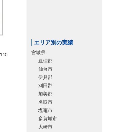
エリア別の実績
宮城県
.10
亘理郡
仙台市
伊具郡
刈田郡
加美郡
名取市
塩竈市
多賀城市
大崎市