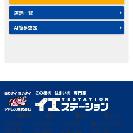
店舗一覧
AI簡易査定
総合
受
売
りた
買
いた
貸
し たい
付
0120-
い
0120-
い
0120-
借
0120-
り たい
297-011
139-664
424-544
302-563