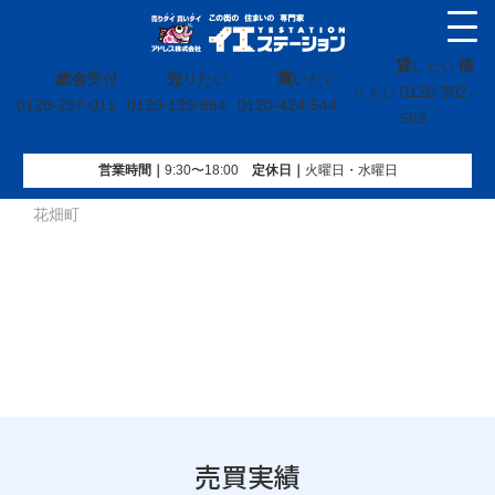
貸
借
し たい
総合
受付
売
りたい
買
いたい
0120-302-
り たい
0120-297-011
0120-139-664
0120-424-544
563
営業時間｜
9:30〜18:00
定休⽇｜
火曜⽇・水曜⽇
イエステーション
»
売買実績
»
土地
»
福島県いわき市小名浜
花畑町
売買実績