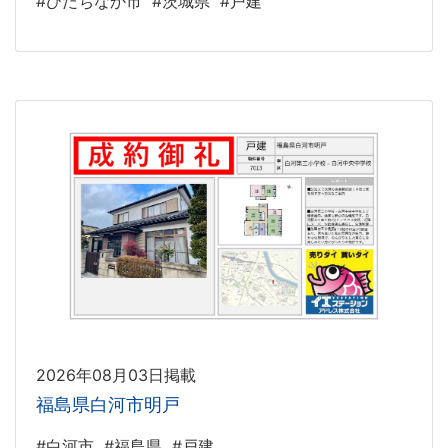
#ひたちなか市
#茨城県
#戸建
2026年08月03日掲載
福島県白河市明戸
#白河市
#福島県
#戸建