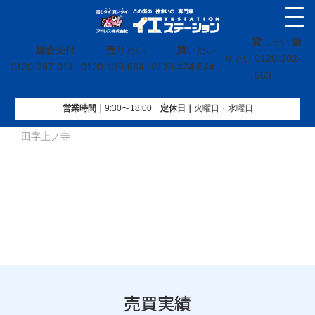
貸
借
し たい
総合
受付
売
りたい
買
いたい
0120-302-
り たい
0120-297-011
0120-139-664
0120-424-544
563
営業時間｜
9:30〜18:00
定休⽇｜
火曜⽇・水曜⽇
イエステーション
»
売買実績
»
戸建
»
福島県伊達市保原町柱
田字上ノ寺
売買実績