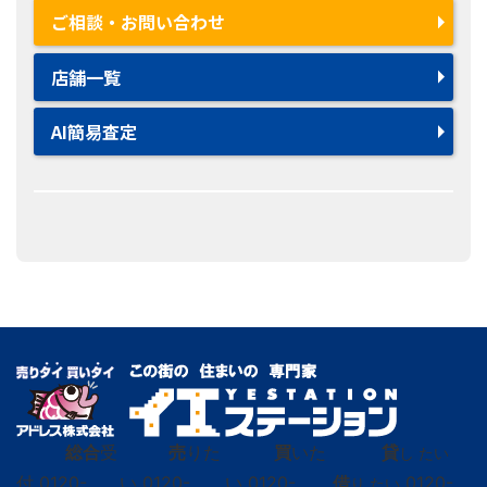
ご相談・お問い合わせ
店舗一覧
AI簡易査定
総合
受
売
りた
買
いた
貸
し たい
付
0120-
い
0120-
い
0120-
借
0120-
り たい