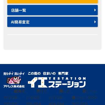
店舗一覧
AI簡易査定
総合
受
売
りた
買
いた
貸
し たい
付
0120-
い
0120-
い
0120-
借
0120-
り たい
297-011
139-664
424-544
302-563