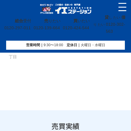
貸
借
し たい
総合
受付
売
りたい
買
いたい
0120-302-
り たい
0120-297-011
0120-139-664
0120-424-544
563
営業時間｜
9:30〜18:00
定休⽇｜
火曜⽇・水曜⽇
イエステーション
»
売買実績
»
戸建
»
茨城県日立市会瀬町一
丁目
売買実績