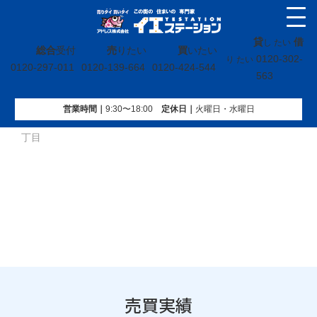
貸
借
し たい
総合
受付
売
りたい
買
いたい
0120-302-
り たい
0120-297-011
0120-139-664
0120-424-544
563
営業時間｜
9:30〜18:00
定休⽇｜
火曜⽇・水曜⽇
イエステーション
»
売買実績
»
戸建
»
茨城県日立市宮田町二
丁目
売買実績