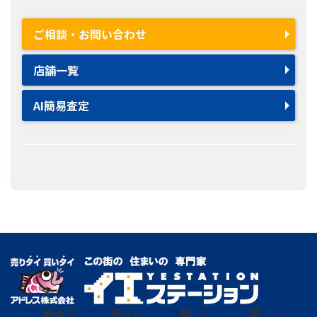
ご相談・お問い合わせ
店舗一覧
AI簡易査定
総合
受
売
りた
買
いた
貸
し たい