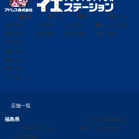
総合
受
売
りた
買
いた
貸
し たい
付
0120-
い
0120-
い
0120-
借
0120-
り たい
297-011
139-664
424-544
302-563
売りたい
買いたい
貸したい
借りたい
リフォーム
店舗一覧
福島県
アドレス賃貸株式
イエステーション
会社 いわき平店
いわき平店