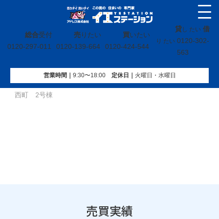
貸
借
し たい
総合
受付
売
りたい
買
いたい
0120-302-
り たい
0120-297-011
0120-139-664
0120-424-544
563
営業時間｜
9:30〜18:00
定休⽇｜
火曜⽇・水曜⽇
イエステーション
»
売買実績
»
戸建
»
福島県伊達市保原町字
西町 2号棟
売買実績