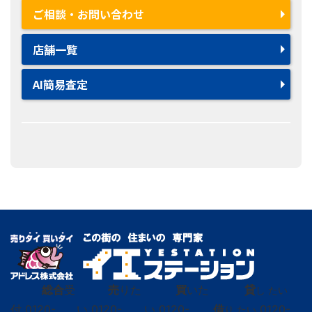
ご相談・お問い合わせ
店舗一覧
AI簡易査定
総合
受
売
りた
買
いた
貸
し たい
付
0120-
い
0120-
い
0120-
借
0120-
り たい