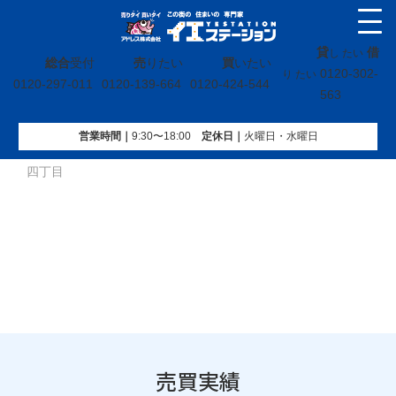
貸
借
し たい
総合
受付
売
りたい
買
いたい
0120-302-
り たい
0120-297-011
0120-139-664
0120-424-544
563
営業時間｜
9:30〜18:00
定休⽇｜
火曜⽇・水曜⽇
イエステーション
»
売買実績
»
戸建
»
茨城県日立市滑川本町
四丁目
売買実績