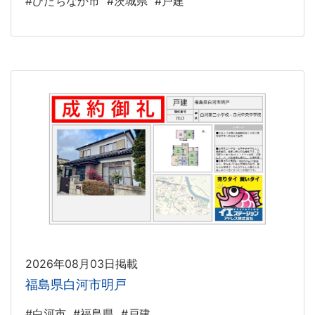
#ひたちなか市
#茨城県
#戸建
2026年08月03日掲載
福島県白河市明戸
#白河市
#福島県
#戸建