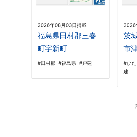
2026年08月03日掲載
202
福島県田村郡三春
茨
町字新町
市
#田村郡
#福島県
#戸建
#ひ
建