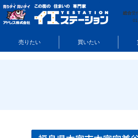
イエステーション
»
売買実績
»
戸建
»
福島県本宮市本
総合
受
01
売りたい
買いたい