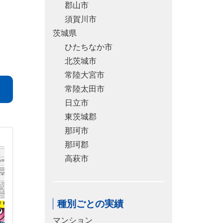
郡山市
須賀川市
茨城県
ひたちなか市
北茨城市
常陸大宮市
常陸太田市
日立市
東茨城郡
那珂市
那珂郡
高萩市
種別ごとの実績
マンション