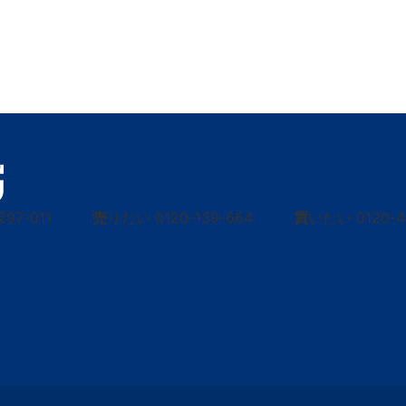
297-011
売
りたい
0120-139-664
買
いたい
0120-