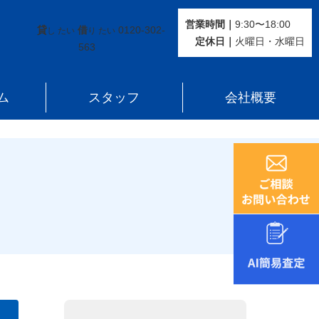
営業時間｜
9:30〜18:00
貸
借
0120-302-
し たい
り たい
定休⽇｜
火曜⽇・水曜⽇
563
ム
スタッフ
会社概要