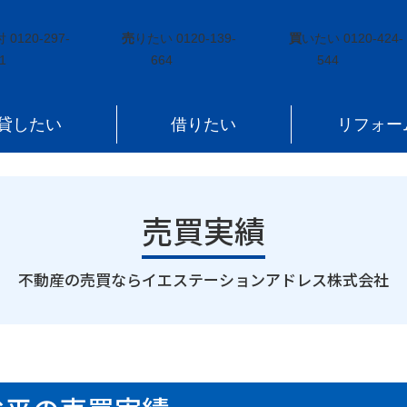
宮字兼谷平
付
0120-297-
売
りたい
0120-139-
買
いたい
0120-424-
1
664
544
貸したい
借りたい
リフォー
売買実績
｜
不動産の売買ならイエステーションアドレス株式会社