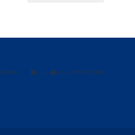
424-544
貸
借
0120-302-563
し たい
り たい