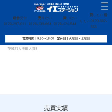
貸
借
し たい
総合
受付
売
りたい
買
いたい
0120-302-
り たい
0120-297-011
0120-139-664
0120-424-544
563
営業時間｜
9:30〜18:00
定休⽇｜
火曜⽇・水曜⽇
イエステーション
»
売買実績
»
事業用建物(全部)
»
茨城県東
茨城郡大洗町大貫町
売買実績