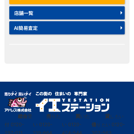
店舗一覧
AI簡易査定
総合
受
売
りた
買
いた
貸
し たい
付
0120-
い
0120-
い
0120-
借
0120-
り たい
297-011
139-664
424-544
302-563