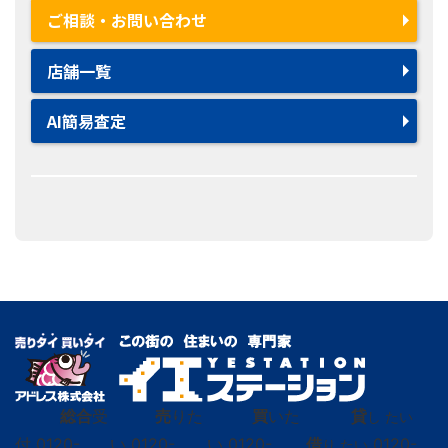
ご相談・お問い合わせ
店舗一覧
AI簡易査定
総合
受
売
りた
買
いた
貸
し たい
付
0120-
い
0120-
い
0120-
借
0120-
り たい