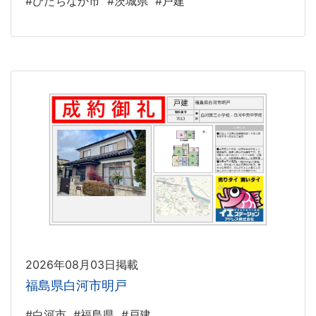
#ひたちなか市
#茨城県
#戸建
2026年08月03日掲載
福島県白河市明戸
#白河市
#福島県
#戸建