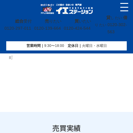
貸
借
し たい
総合
受付
売
りたい
買
いたい
0120-302-
り たい
0120-297-011
0120-139-664
0120-424-544
563
営業時間｜
9:30〜18:00
定休⽇｜
火曜⽇・水曜⽇
イエステーション
»
売買実績
»
戸建
»
茨城県常陸太田市小菅
町
売買実績