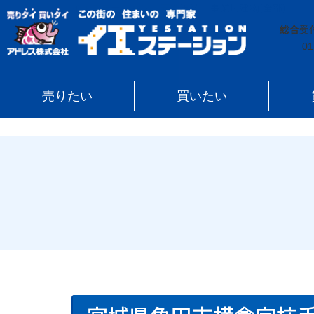
イエステーション
»
売買実績
»
事業用建物(全部)
»
宮
総合
受
01
売りたい
買いたい