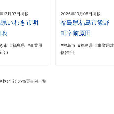
5年12月07日掲載
2025年10月08日掲載
島県いわき市明
福島県福島市飯野
団地
町字前原田
わき市
#福島県
#事業用
#福島市
#福島県
#事業用建
全部)
物(全部)
建物(全部)の売買事例一覧