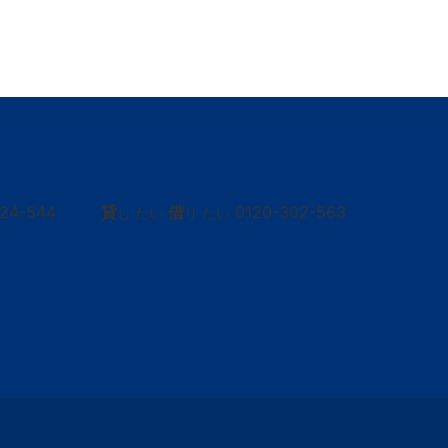
424-544
貸
借
0120-302-563
し たい
り たい