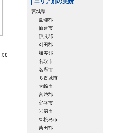
エリア別の実績
宮城県
亘理郡
仙台市
伊具郡
刈田郡
加美郡
.08
名取市
塩竈市
多賀城市
大崎市
宮城郡
富谷市
岩沼市
東松島市
柴田郡