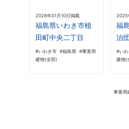
2026年01月10日掲載
202
福島県いわき市植
福
田町中央二丁目
治
#いわき市
#福島県
#事業用
#い
建物(全部)
建物(
事業用