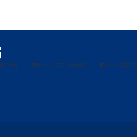
297-011
売
りたい
0120-139-664
買
いたい
0120-