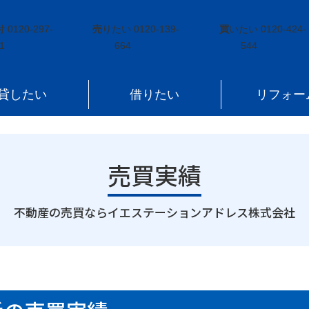
城県角田市横倉字柿手
付
0120-297-
売
りたい
0120-139-
買
いたい
0120-424-
1
664
544
貸したい
借りたい
リフォー
売買実績
｜
不動産の売買ならイエステーションアドレス株式会社