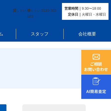
営業時間｜
9:30〜18:00
貸
借
0120-302-
し たい
り たい
定休⽇｜
火曜⽇・水曜⽇
563
ム
スタッフ
会社概要