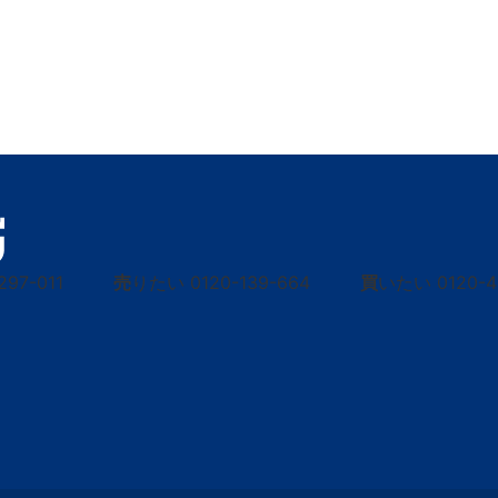
297-011
売
りたい
0120-139-664
買
いたい
0120-