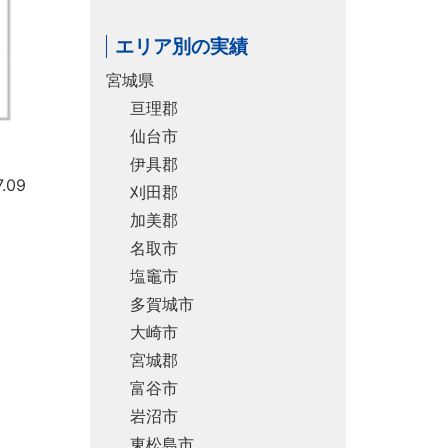
エリア別の実績
宮城県
亘理郡
仙台市
伊具郡
.09
刈田郡
加美郡
名取市
塩竈市
多賀城市
大崎市
宮城郡
富谷市
岩沼市
東松島市