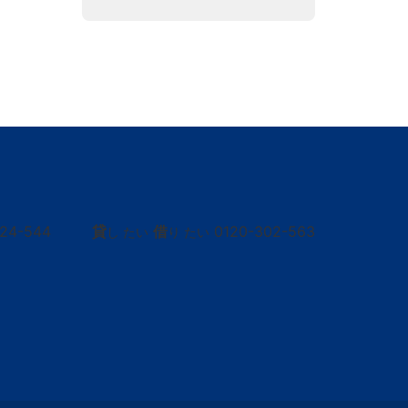
424-544
貸
借
0120-302-563
し たい
り たい