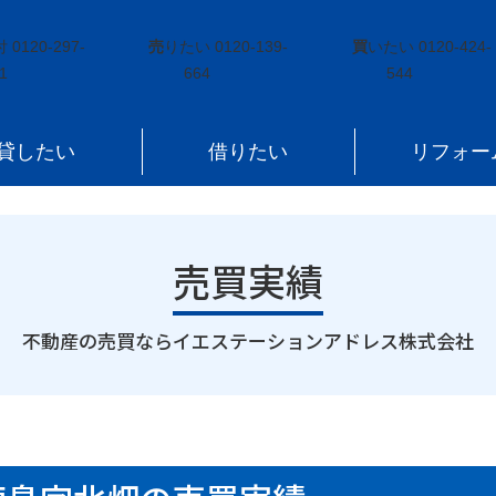
鹿島区鹿島字北畑
付
0120-297-
売
りたい
0120-139-
買
いたい
0120-424-
1
664
544
貸したい
借りたい
リフォー
売買実績
｜
不動産の売買ならイエステーションアドレス株式会社