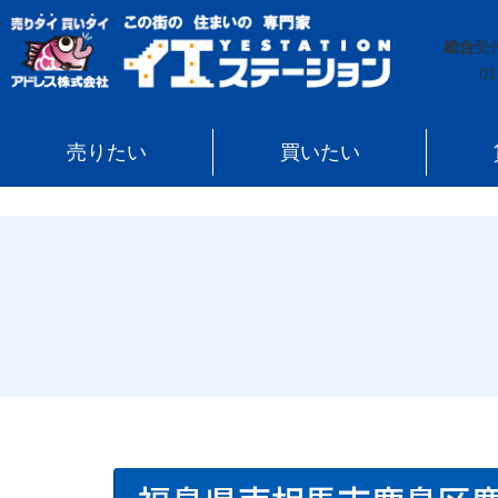
イエステーション
»
売買実績
»
土地
»
福島県南相馬市
総合
受
01
売りたい
買いたい