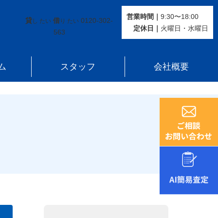
営業時間｜
9:30〜18:00
貸
借
0120-302-
し たい
り たい
定休⽇｜
火曜⽇・水曜⽇
563
ム
スタッフ
会社概要