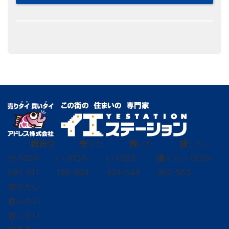
総合
受
売
りた
買
いた
貸
し たい
付
0120-
い
0120-
い
0120-
借
0120-
り たい
297-011
139-664
424-544
302-563
売りたい
買いたい
貸したい