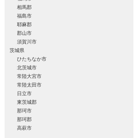
相馬郡
福島市
耶麻郡
郡山市
須賀川市
茨城県
ひたちなか市
北茨城市
常陸大宮市
常陸太田市
日立市
東茨城郡
那珂市
那珂郡
高萩市