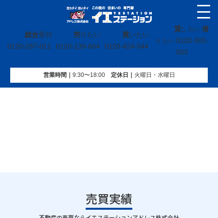
貸
借
し たい
総合
受付
売
りたい
買
いたい
0120-302-
り たい
0120-297-011
0120-139-664
0120-424-544
563
営業時間｜
9:30〜18:00
定休⽇｜
火曜⽇・水曜⽇
イエステーション
»
売買実績
»
土地
»
福島県喜多方市字花園
売買実績
｜
不動産の売買ならイエステーションアドレス株式会社