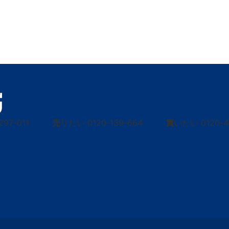
297-011
売
りたい
0120-139-664
買
いたい
0120-