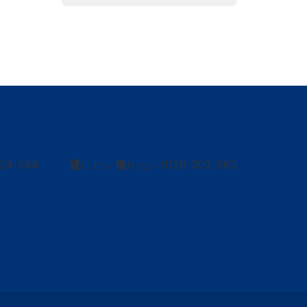
424-544
貸
借
0120-302-563
し たい
り たい