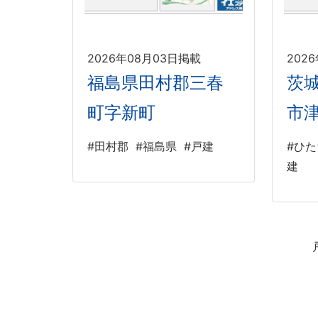
2026年08月03日掲載
202
福島県田村郡三春
茨
町字新町
市
#田村郡
#福島県
#戸建
#ひ
建