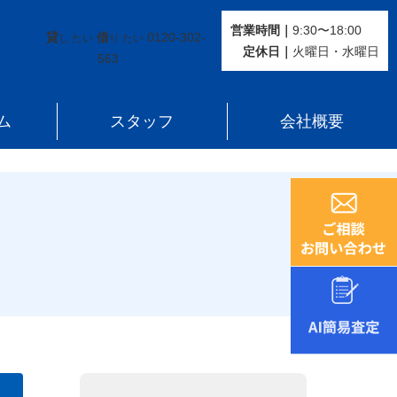
営業時間｜
9:30〜18:00
貸
借
0120-302-
し たい
り たい
定休⽇｜
火曜⽇・水曜⽇
563
ム
スタッフ
会社概要