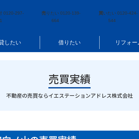
岡長袋字向ノ山
付
0120-297-
売
りたい
0120-139-
買
いたい
0120-424-
1
664
544
貸したい
借りたい
リフォー
売買実績
｜
不動産の売買ならイエステーションアドレス株式会社