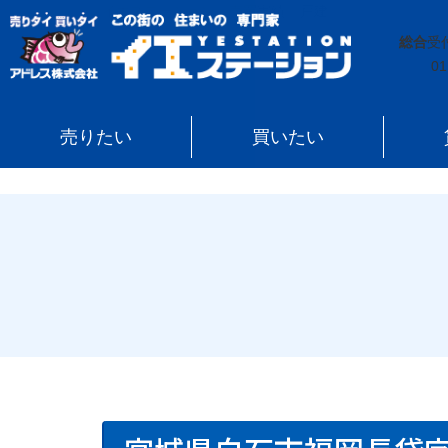
イエステーション
»
売買実績
»
戸建
»
宮城県白石市福
総合
受
01
売りたい
買いたい