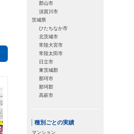
郡山市
須賀川市
茨城県
ひたちなか市
北茨城市
常陸大宮市
常陸太田市
日立市
東茨城郡
那珂市
那珂郡
高萩市
種別ごとの実績
マンション