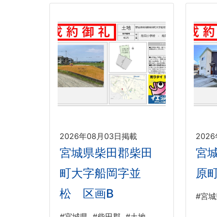
2026年08月03日掲載
202
宮城県柴田郡柴田
宮
町大字船岡字並
原
松 区画B
#宮城
#宮城県
#柴田郡
#土地