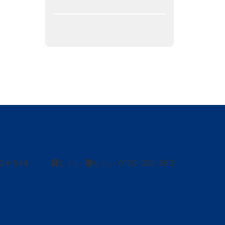
424-544
貸
借
0120-302-563
し たい
り たい