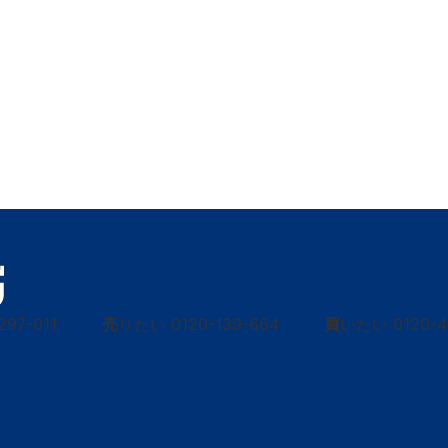
297-011
売
りたい
0120-139-664
買
いたい
0120-