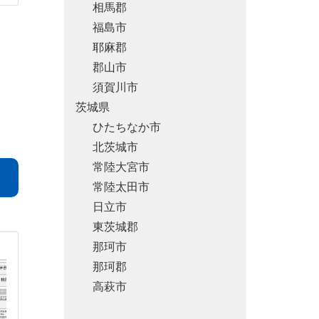
相馬郡
福島市
耶麻郡
郡山市
須賀川市
茨城県
ひたちなか市
北茨城市
常陸大宮市
常陸太田市
日立市
東茨城郡
那珂市
那珂郡
高萩市