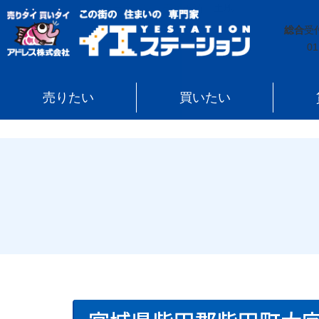
イエステーション
»
売買実績
»
土地
»
宮城県柴田郡柴
総合
受
01
売りたい
買いたい