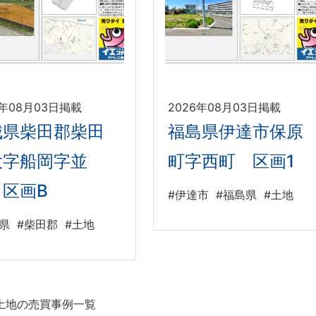
6年08月03日掲載
2026年08月03日掲載
城県柴田郡柴田
福島県伊達市保原
大字船岡字並
町字西町 区画1
 区画B
#伊達市
#福島県
#土地
県
#柴田郡
#土地
土地の売買事例一覧