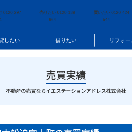
田町大字本船迫字上町
付
0120-297-
売
りたい
0120-139-
買
いたい
0120-424-
1
664
544
貸したい
借りたい
リフォー
売買実績
｜
不動産の売買ならイエステーションアドレス株式会社