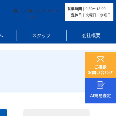
営業時間｜
9:30〜18:00
貸
借
0120-302-
し たい
り たい
定休⽇｜
火曜⽇・水曜⽇
563
ム
スタッフ
会社概要