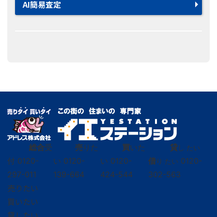
AI簡易査定
総合
受
売
りた
買
いた
貸
し たい
付
0120-
い
0120-
い
0120-
借
0120-
り たい
297-011
139-664
424-544
302-563
売りたい
買いたい
貸したい