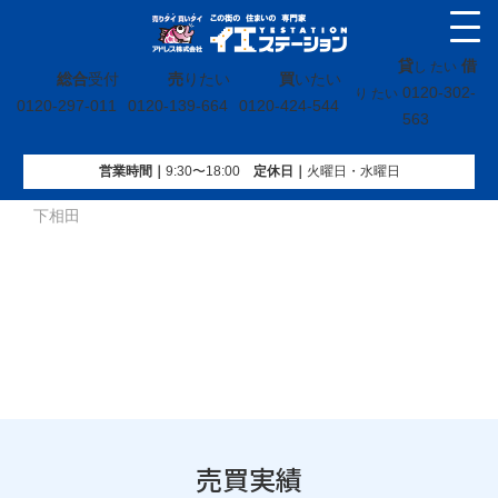
貸
借
し たい
総合
受付
売
りたい
買
いたい
0120-302-
り たい
0120-297-011
0120-139-664
0120-424-544
563
営業時間｜
9:30〜18:00
定休⽇｜
火曜⽇・水曜⽇
イエステーション
»
売買実績
»
土地
»
茨城県北茨城市華川町
下相田
売買実績