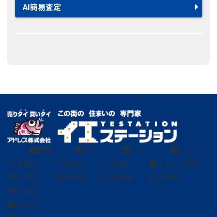
AI簡易査定
総合
受
売
りた
買
いた
貸
し たい
付
0120-
い
0120-
い
0120-
借
0120-
り たい
297-011
139-664
424-544
302-563
売りたい
買いたい