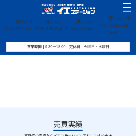
貸
借
し たい
総合
受付
売
りたい
買
いたい
0120-302-
り たい
0120-297-011
0120-139-664
0120-424-544
563
営業時間｜
9:30〜18:00
定休⽇｜
火曜⽇・水曜⽇
イエステーション
»
売買実績
»
土地
»
宮城県塩竈市新富町
売買実績
｜
不動産の売買ならイエステーションアドレス株式会社