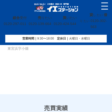
貸
借
し たい
総合
受付
売
りたい
買
いたい
0120-302-
り たい
0120-297-011
0120-139-664
0120-424-544
563
営業時間｜
9:30〜18:00
定休⽇｜
火曜⽇・水曜⽇
イエステーション
»
売買実績
»
戸建
»
宮城県宮城郡七ケ浜町
東宮浜字小畑
売買実績