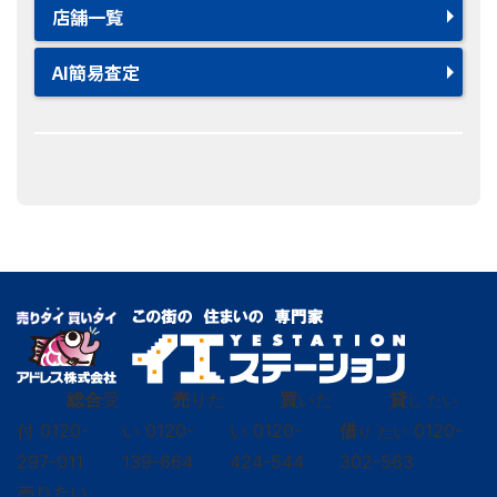
店舗一覧
AI簡易査定
総合
受
売
りた
買
いた
貸
し たい
付
0120-
い
0120-
い
0120-
借
0120-
り たい
297-011
139-664
424-544
302-563
売りたい