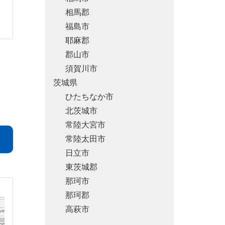
相馬郡
福島市
耶麻郡
郡山市
須賀川市
茨城県
ひたちなか市
北茨城市
常陸大宮市
常陸太田市
日立市
東茨城郡
那珂市
那珂郡
高萩市