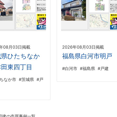
6年08月03日掲載
2026年08月03日掲載
城県ひたちなか
福島県白河市明戸
津田東四丁目
#白河市
#福島県
#戸建
たちなか市
#茨城県
#戸
戸建の売買事例一覧