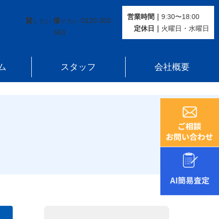
営業時間｜
9:30〜18:00
貸
借
0120-302-
し たい
り たい
定休⽇｜
火曜⽇・水曜⽇
563
ム
スタッフ
会社概要