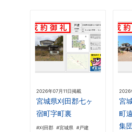
2026年07月11日掲載
202
宮城県刈田郡七ヶ
宮
宿町字町裏
町
集
#刈田郡
#宮城県
#戸建