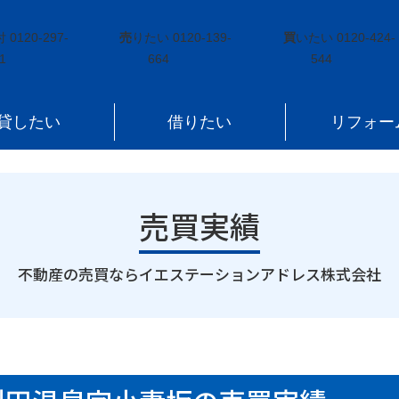
王町遠刈田温泉字小妻坂
付
0120-297-
売
りたい
0120-139-
買
いたい
0120-424-
1
664
544
貸したい
借りたい
リフォー
売買実績
｜
不動産の売買ならイエステーションアドレス株式会社