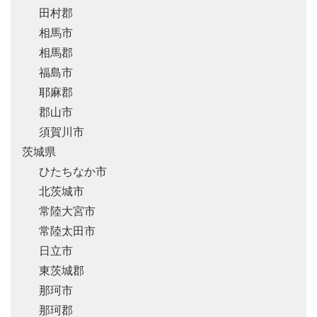
田村郡
相馬市
相馬郡
福島市
耶麻郡
郡山市
須賀川市
茨城県
ひたちなか市
北茨城市
常陸大宮市
常陸太田市
日立市
東茨城郡
那珂市
那珂郡