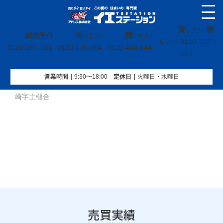
貸
借
し たい
総合
受付
売
りたい
買
いたい
0120-302-
り たい
0120-297-011
0120-139-664
0120-424-544
563
営業時間｜
9:30〜18:00
定休⽇｜
火曜⽇・水曜⽇
イエステーション
»
売買実績
»
戸建
»
宮城県宮城郡松島町磯
崎字土樋合
売買実績