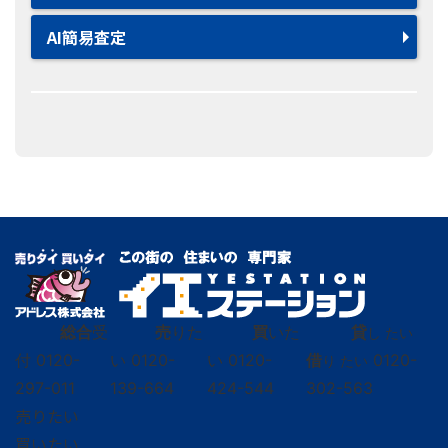
AI簡易査定
総合
受
売
りた
買
いた
貸
し たい
付
0120-
い
0120-
い
0120-
借
0120-
り たい
297-011
139-664
424-544
302-563
売りたい
買いたい