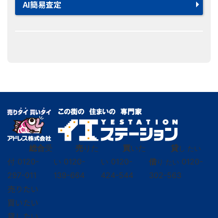
AI簡易査定
総合
受
売
りた
買
いた
貸
し たい
付
0120-
い
0120-
い
0120-
借
0120-
り たい
297-011
139-664
424-544
302-563
売りたい
買いたい
貸したい