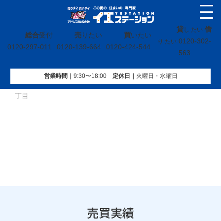
貸
借
し たい
総合
受付
売
りたい
買
いたい
0120-302-
り たい
0120-297-011
0120-139-664
0120-424-544
563
営業時間｜
9:30〜18:00
定休⽇｜
火曜⽇・水曜⽇
イエステーション
»
売買実績
»
土地
»
茨城県日立市水木町一
丁目
売買実績