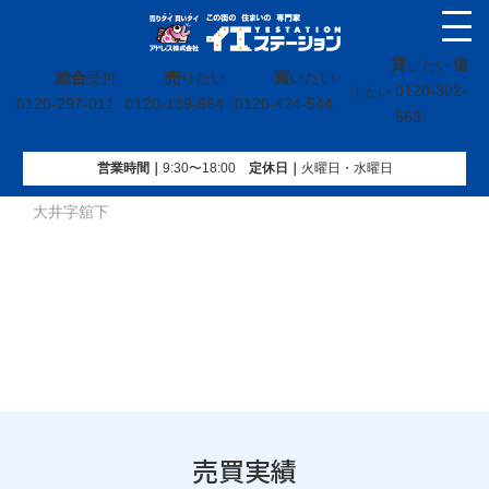
貸
借
し たい
総合
受付
売
りたい
買
いたい
0120-302-
り たい
0120-297-011
0120-139-664
0120-424-544
563
営業時間｜
9:30〜18:00
定休⽇｜
火曜⽇・水曜⽇
イエステーション
»
売買実績
»
戸建
»
福島県南相馬市小高区
大井字舘下
売買実績