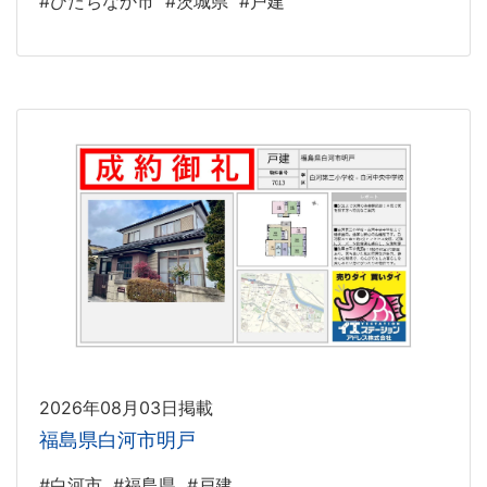
#ひたちなか市
#茨城県
#戸建
2026年08月03日掲載
福島県白河市明戸
#白河市
#福島県
#戸建