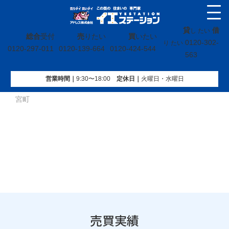
貸
借
し たい
総合
受付
売
りたい
買
いたい
0120-302-
り たい
0120-297-011
0120-139-664
0120-424-544
563
営業時間｜
9:30〜18:00
定休⽇｜
火曜⽇・水曜⽇
イエステーション
»
売買実績
»
戸建
»
茨城県常陸太田市里野
宮町
売買実績