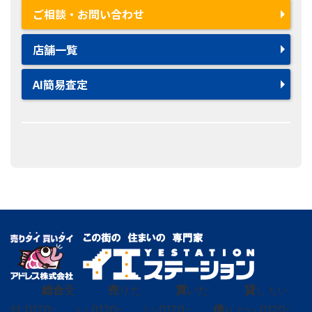
ご相談・お問い合わせ
店舗一覧
AI簡易査定
総合
受
売
りた
買
いた
貸
し たい
付
0120-
い
0120-
い
0120-
借
0120-
り たい