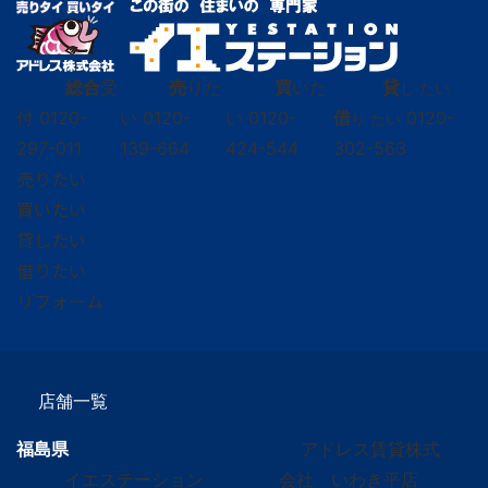
総合
受
売
りた
買
いた
貸
し たい
付
0120-
い
0120-
い
0120-
借
0120-
り たい
297-011
139-664
424-544
302-563
売りたい
買いたい
貸したい
借りたい
リフォーム
店舗一覧
福島県
アドレス賃貸株式
イエステーション
会社 いわき平店