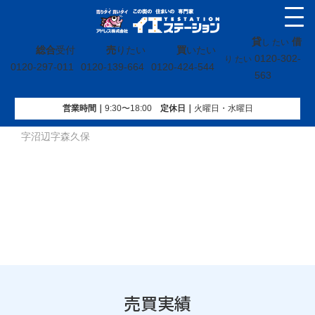
貸
借
し たい
総合
受付
売
りたい
買
いたい
0120-302-
り たい
0120-297-011
0120-139-664
0120-424-544
563
営業時間｜
9:30〜18:00
定休⽇｜
火曜⽇・水曜⽇
イエステーション
»
売買実績
»
戸建
»
宮城県柴田郡村田町大
字沼辺字森久保
売買実績