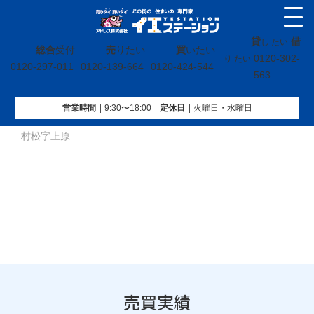
貸
借
し たい
総合
受付
売
りたい
買
いたい
0120-302-
り たい
0120-297-011
0120-139-664
0120-424-544
563
営業時間｜
9:30〜18:00
定休⽇｜
火曜⽇・水曜⽇
イエステーション
»
売買実績
»
戸建
»
福島県喜多方市松山町
村松字上原
売買実績