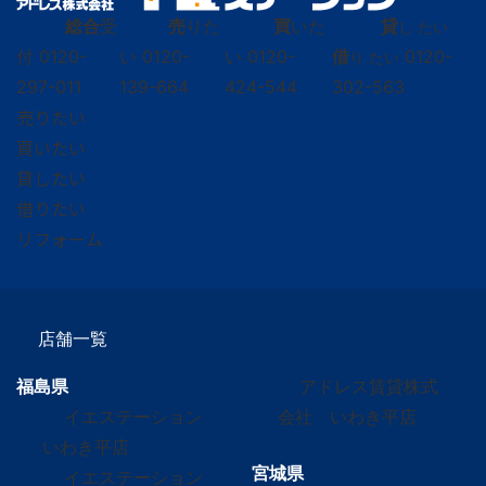
総合
受
売
りた
買
いた
貸
し たい
付
0120-
い
0120-
い
0120-
借
0120-
り たい
297-011
139-664
424-544
302-563
売りたい
買いたい
貸したい
借りたい
リフォーム
店舗一覧
福島県
アドレス賃貸株式
イエステーション
会社 いわき平店
いわき平店
宮城県
イエステーション