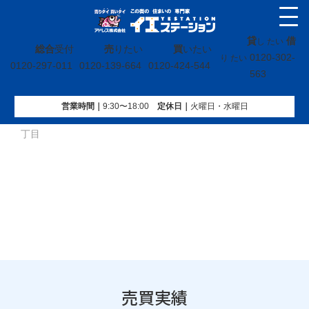
貸
借
し たい
総合
受付
売
りたい
買
いたい
0120-302-
り たい
0120-297-011
0120-139-664
0120-424-544
563
営業時間｜
9:30〜18:00
定休⽇｜
火曜⽇・水曜⽇
イエステーション
»
売買実績
»
土地
»
宮城県多賀城市笠神一
丁目
売買実績