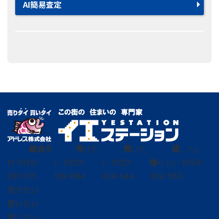
AI簡易査定
総合
受
売
りた
買
いた
貸
し たい
付
0120-
い
0120-
い
0120-
借
0120-
り たい
297-011
139-664
424-544
302-563
売りたい
買いたい
貸したい