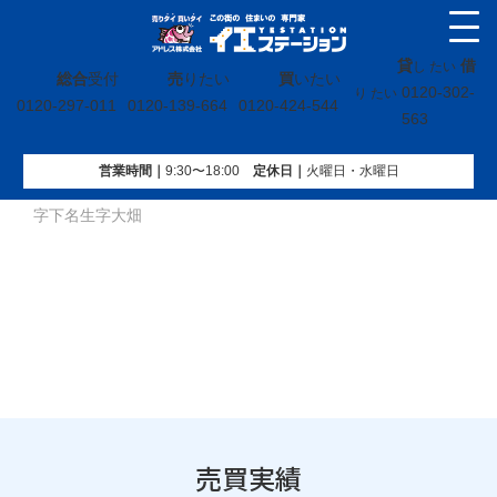
貸
借
し たい
総合
受付
売
りたい
買
いたい
0120-302-
り たい
0120-297-011
0120-139-664
0120-424-544
563
営業時間｜
9:30〜18:00
定休⽇｜
火曜⽇・水曜⽇
イエステーション
»
売買実績
»
戸建
»
宮城県柴田郡柴田町大
字下名生字大畑
売買実績