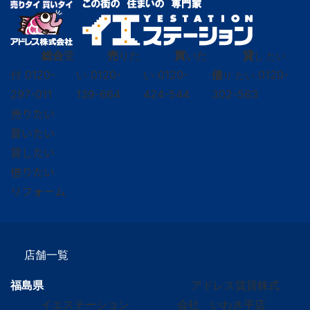
総合
受
売
りた
買
いた
貸
し たい
付
0120-
い
0120-
い
0120-
借
0120-
り たい
297-011
139-664
424-544
302-563
売りたい
買いたい
貸したい
借りたい
リフォーム
店舗一覧
福島県
アドレス賃貸株式
イエステーション
会社 いわき平店