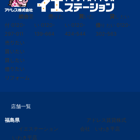
総合
受
売
りた
買
いた
貸
し たい
付
0120-
い
0120-
い
0120-
借
0120-
り たい
297-011
139-664
424-544
302-563
売りたい
買いたい
貸したい
借りたい
リフォーム
店舗一覧
福島県
アドレス賃貸株式
イエステーション
会社 いわき平店
いわき平店