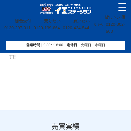
貸
借
し たい
総合
受付
売
りたい
買
いたい
0120-302-
り たい
0120-297-011
0120-139-664
0120-424-544
563
営業時間｜
9:30〜18:00
定休⽇｜
火曜⽇・水曜⽇
イエステーション
»
売買実績
»
戸建
»
宮城県名取市愛島台二
丁目
売買実績