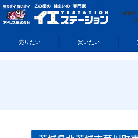
イエステーション
»
売買実績
»
土地
»
茨城県北茨城市
総合
受
01
売りたい
買いたい