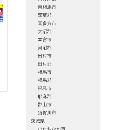
南相馬市
双葉郡
喜多方市
大沼郡
本宮市
河沼郡
田村市
田村郡
相馬市
相馬郡
福島市
耶麻郡
郡山市
須賀川市
茨城県
ひたちなか市