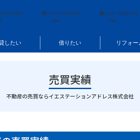
華川町車
付
0120-297-
売
りたい
0120-139-
買
いたい
0120-424-
1
664
544
貸したい
借りたい
リフォー
売買実績
｜
不動産の売買ならイエステーションアドレス株式会社