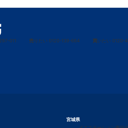
297-011
売
りたい
0120-139-664
買
いたい
0120-
宮城県
イエステーション南仙