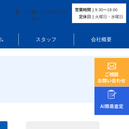
営業時間｜
9:30〜18:00
貸
借
0120-302-
し たい
り たい
定休⽇｜
火曜⽇・水曜⽇
563
ム
スタッフ
会社概要