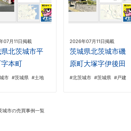
6年07月11日掲載
2026年07月11日掲載
城県北茨城市平
茨城県北茨城市磯
町字本町
原町大塚字伊後田
茨城市
#茨城県
#土地
#北茨城市
#茨城県
#戸建
茨城市の売買事例一覧