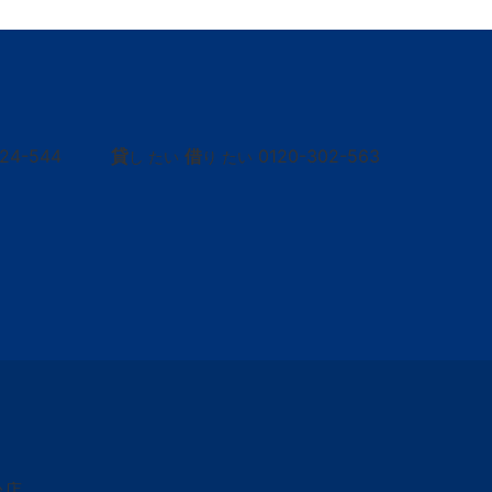
424-544
貸
借
0120-302-563
し たい
り たい
台店