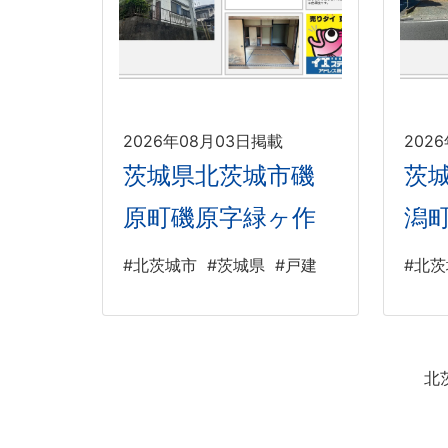
2026年08月03日掲載
202
茨城県北茨城市磯
茨
原町磯原字緑ヶ作
潟
#北茨城市
#茨城県
#戸建
#北
北