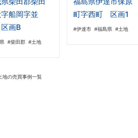
城県柴田郡柴田
福島県伊達市保原
大字船岡字並
町字西町 区画1
 区画B
#伊達市
#福島県
#土地
県
#柴田郡
#土地
土地の売買事例一覧