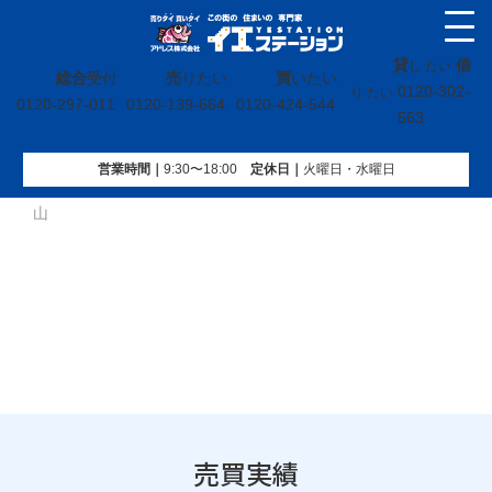
貸
借
し たい
総合
受付
売
りたい
買
いたい
0120-302-
り たい
0120-297-011
0120-139-664
0120-424-544
563
営業時間｜
9:30〜18:00
定休⽇｜
火曜⽇・水曜⽇
イエステーション
»
売買実績
»
マンション
»
スタジオーネ郡
山
売買実績