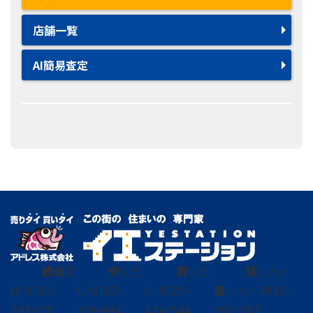
店舗一覧
AI簡易査定
総合
受
売
りた
買
いた
貸
し たい
付
0120-
い
0120-
い
0120-
借
0120-
り たい
297-011
139-664
424-544
302-563