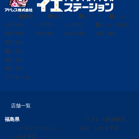
総合
受
売
りた
買
いた
貸
し たい
付
0120-
い
0120-
い
0120-
借
0120-
り たい
297-011
139-664
424-544
302-563
売りたい
買いたい
貸したい
借りたい
リフォーム
店舗一覧
福島県
アドレス賃貸株式
イエステーション
会社 いわき平店
いわき平店