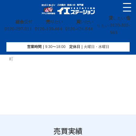
貸
借
し たい
総合
受付
売
りたい
買
いたい
0120-302-
り たい
0120-297-011
0120-139-664
0120-424-544
563
営業時間｜
9:30〜18:00
定休⽇｜
火曜⽇・水曜⽇
イエステーション
»
売買実績
»
戸建
»
福島県会津若松市天神
町
売買実績