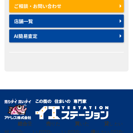
ご相談・お問い合わせ
店舗一覧
AI簡易査定
総合
受
売
りた
買
いた
貸
し たい
付
0120-
い
0120-
い
0120-
借
0120-
り たい