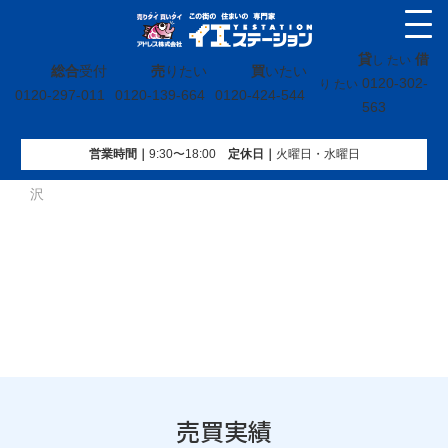
貸
借
し たい
総合
受付
売
りたい
買
いたい
0120-302-
り たい
0120-297-011
0120-139-664
0120-424-544
563
営業時間｜
9:30〜18:00
定休⽇｜
火曜⽇・水曜⽇
イエステーション
»
売買実績
»
土地
»
福島県いわき市錦町成
沢
売買実績