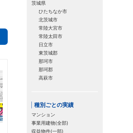
茨城県
ひたちなか市
北茨城市
常陸大宮市
常陸太田市
日立市
東茨城郡
那珂市
那珂郡
高萩市
種別ごとの実績
マンション
事業用建物(全部)
収益物件(一部)