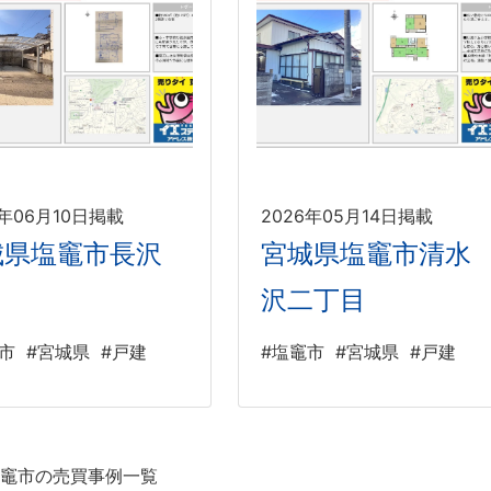
6年06月10日掲載
2026年05月14日掲載
城県塩竈市長沢
宮城県塩竈市清水
沢二丁目
市
#宮城県
#戸建
#塩竈市
#宮城県
#戸建
竈市の売買事例一覧