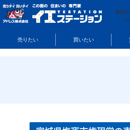
イエステーション
»
売買実績
»
戸建
»
宮城県塩竈市権
総合
受
01
売りたい
買いたい