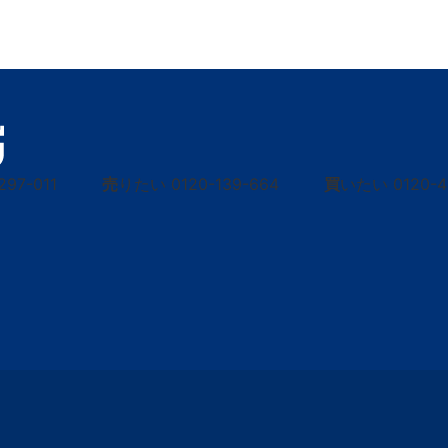
297-011
売
りたい
0120-139-664
買
いたい
0120-