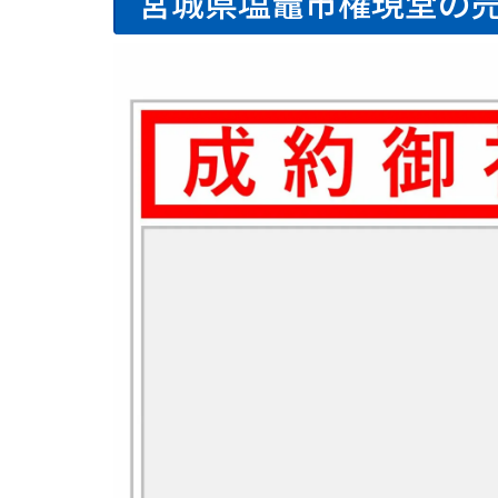
宮城県塩竈市権現堂の