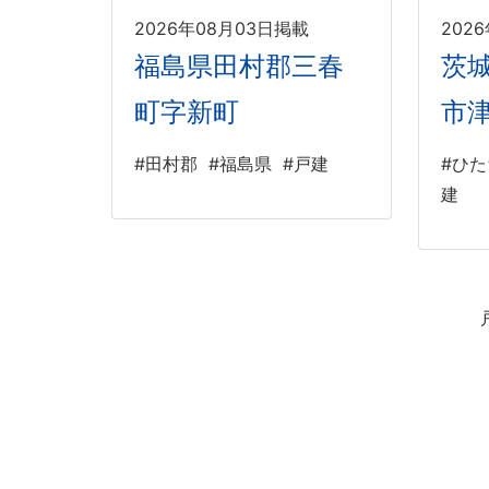
2026年08月03日掲載
202
福島県田村郡三春
茨
町字新町
市
#田村郡
#福島県
#戸建
#ひ
建