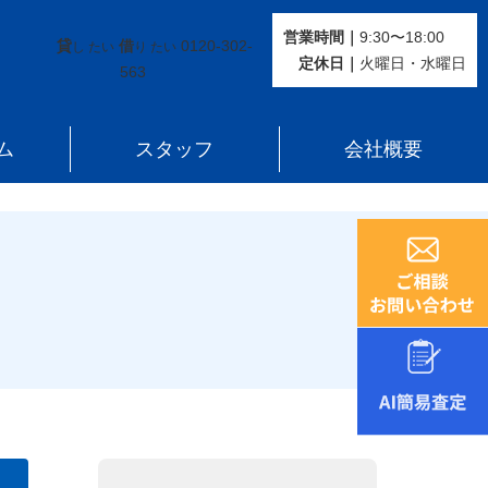
営業時間｜
9:30〜18:00
貸
借
0120-302-
し たい
り たい
定休⽇｜
火曜⽇・水曜⽇
563
ム
スタッフ
会社概要