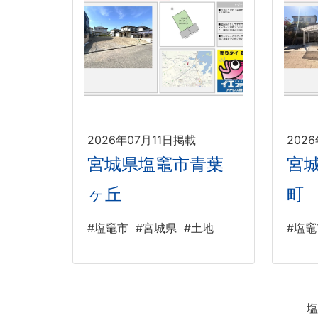
2026年07月11日掲載
202
宮城県塩竈市青葉
宮
ヶ丘
町
#塩竈市
#宮城県
#土地
#塩竈
塩