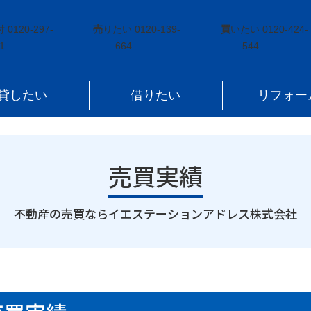
現堂
付
0120-297-
売
りたい
0120-139-
買
いたい
0120-424-
1
664
544
貸したい
借りたい
リフォー
売買実績
｜
不動産の売買ならイエステーションアドレス株式会社