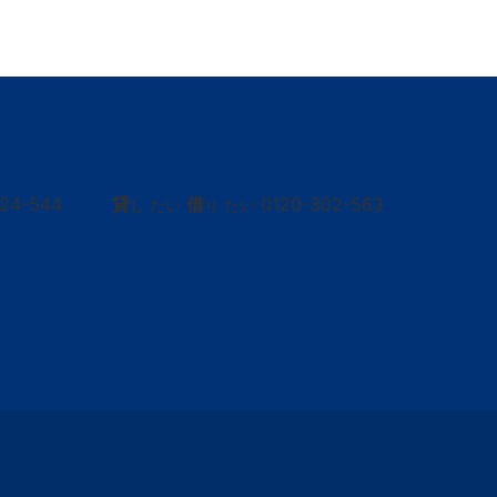
424-544
貸
借
0120-302-563
し たい
り たい