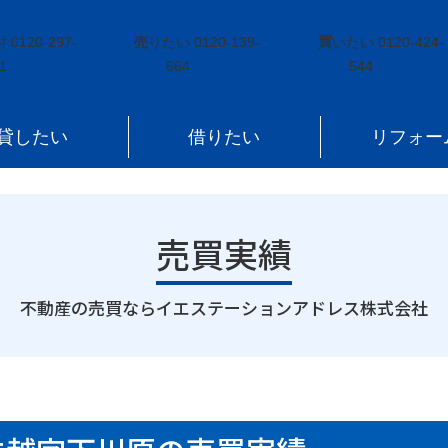
原町区牛越字下川原
付
0120-297-
売
りたい
0120-139-
買
いたい
0120-424-
1
664
544
貸したい
借りたい
リフォー
売買実績
｜
不動産の売買ならイエステーションアドレス株式会社