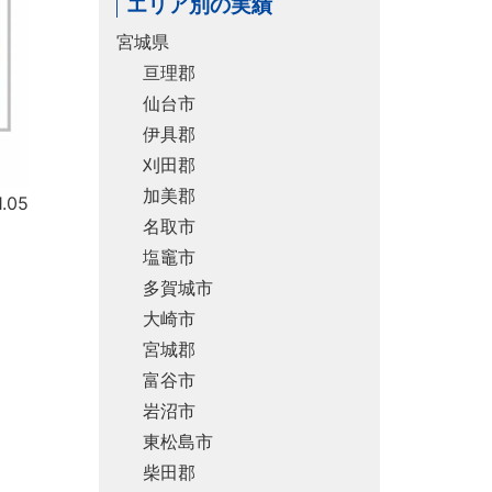
エリア別の実績
宮城県
亘理郡
仙台市
伊具郡
刈田郡
加美郡
.05
名取市
塩竈市
多賀城市
大崎市
宮城郡
富谷市
岩沼市
東松島市
柴田郡