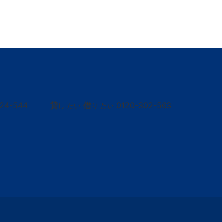
424-544
貸
借
0120-302-563
し たい
り たい