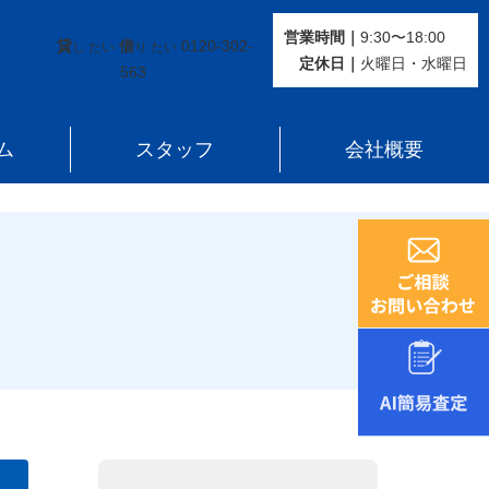
営業時間｜
9:30〜18:00
貸
借
0120-302-
し たい
り たい
定休⽇｜
火曜⽇・水曜⽇
563
ム
スタッフ
会社概要