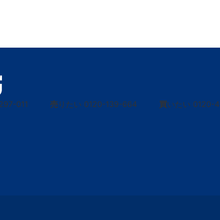
297-011
売
りたい
0120-139-664
買
いたい
0120-