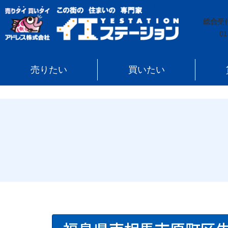
イエステーション
»
売買実績
»
戸建
»
福島県南相馬市
総合
受
01
売りたい
買いたい