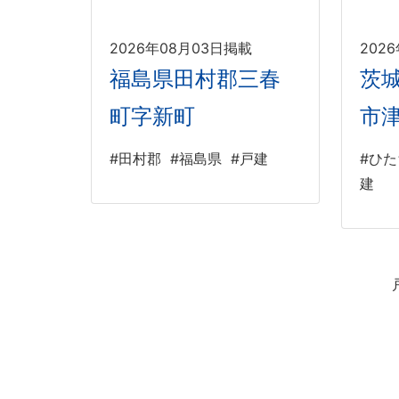
2026年08月03日掲載
202
福島県田村郡三春
茨
町字新町
市
#田村郡
#福島県
#戸建
#ひ
建