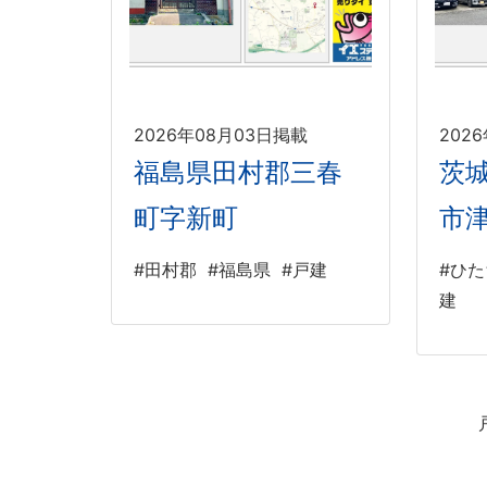
2026年08月03日掲載
202
福島県田村郡三春
茨
町字新町
市
#田村郡
#福島県
#戸建
#ひ
建