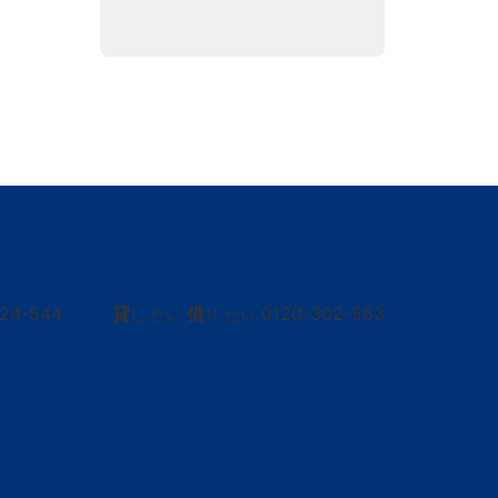
424-544
貸
借
0120-302-563
し たい
り たい