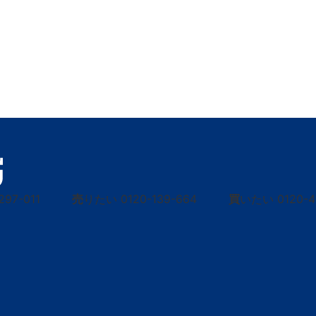
297-011
売
りたい
0120-139-664
買
いたい
0120-