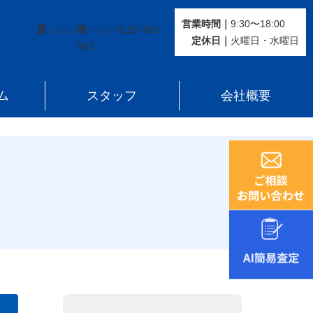
営業時間｜
9:30〜18:00
貸
借
0120-302-
し たい
り たい
定休⽇｜
火曜⽇・水曜⽇
563
ム
スタッフ
会社概要