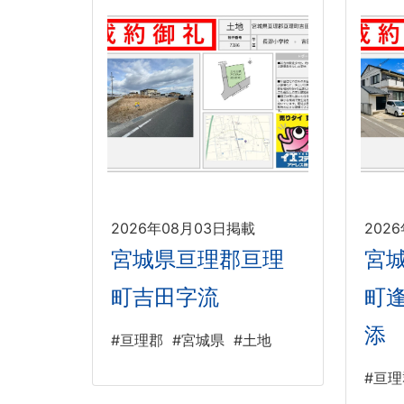
2026年08月03日掲載
202
宮城県亘理郡亘理
宮
町吉田字流
町
添
#亘理郡
#宮城県
#土地
#亘理