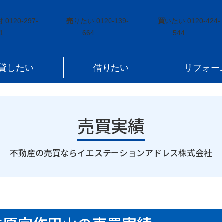
元町浅生原字作田山
付
0120-297-
売
りたい
0120-139-
買
いたい
0120-424-
1
664
544
貸したい
借りたい
リフォー
売買実績
｜
不動産の売買ならイエステーションアドレス株式会社