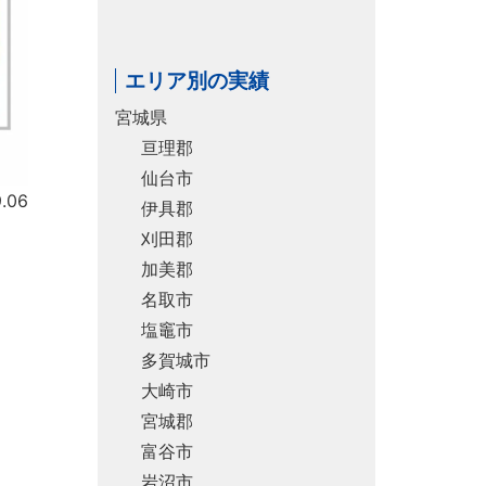
エリア別の実績
宮城県
亘理郡
仙台市
.06
伊具郡
刈田郡
加美郡
名取市
塩竈市
多賀城市
大崎市
宮城郡
富谷市
岩沼市