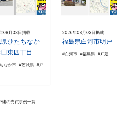
6年08月03日掲載
2026年08月03日掲載
城県ひたちなか
福島県白河市明戸
津田東四丁目
#白河市
#福島県
#戸建
たちなか市
#茨城県
#戸
戸建の売買事例一覧