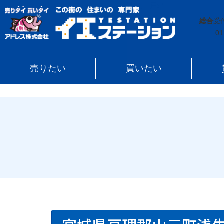
イエステーション
»
売買実績
»
戸建
»
宮城県亘理郡山
総合
受
01
売りたい
買いたい