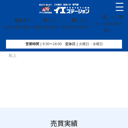
貸
借
し たい
総合
受付
売
りたい
買
いたい
0120-302-
り たい
0120-297-011
0120-139-664
0120-424-544
563
営業時間｜
9:30〜18:00
定休⽇｜
火曜⽇・水曜⽇
イエステーション
»
売買実績
»
戸建
»
宮城県角田市角田字中
島上
売買実績