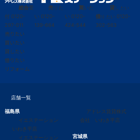
総合
受
売
りた
買
いた
貸
し たい
付
0120-
い
0120-
い
0120-
借
0120-
り たい
297-011
139-664
424-544
302-563
売りたい
買いたい
貸したい
借りたい
リフォーム
店舗一覧
福島県
アドレス賃貸株式
イエステーション
会社 いわき平店
いわき平店
宮城県
イエステーション