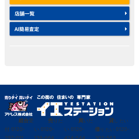
店舗一覧
AI簡易査定
総合
受
売
りた
買
いた
貸
し たい
付
0120-
い
0120-
い
0120-
借
0120-
り たい
297-011
139-664
424-544
302-563