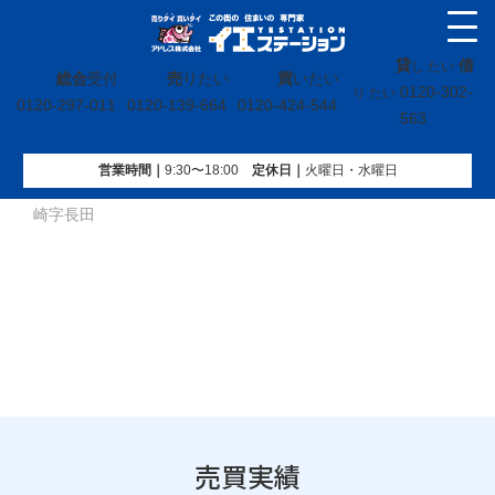
貸
借
し たい
総合
受付
売
りたい
買
いたい
0120-302-
り たい
0120-297-011
0120-139-664
0120-424-544
563
営業時間｜
9:30〜18:00
定休⽇｜
火曜⽇・水曜⽇
イエステーション
»
売買実績
»
戸建
»
宮城県宮城郡松島町磯
崎字長田
売買実績