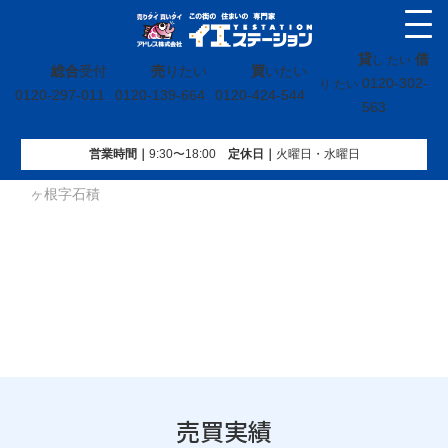
貸
借
し たい
総合
受付
売
りたい
買
いたい
0120-302-
り たい
0120-297-011
0120-139-664
0120-424-544
563
営業時間｜
9:30〜18:00
定休⽇｜
火曜⽇・水曜⽇
イエステーション
»
売買実績
»
土地
»
宮城県仙台市青葉区熊
ヶ根字石積
売買実績