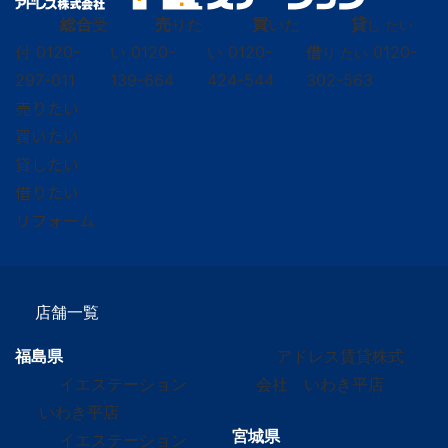
総合
受
売
りた
買
いた
貸
し たい
付
0120-
い
0120-
い
0120-
借
0120-
り たい
297-011
139-664
424-544
302-563
売りたい
買いたい
貸したい
借りたい
リフォーム
店舗一覧
福島県
アドレス賃貸株式
イエステーション
会社 いわき平店
いわき平店
宮城県
イエステーション