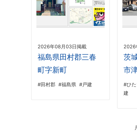
2026年08月03日掲載
202
福島県田村郡三春
茨
町字新町
市
#田村郡
#福島県
#戸建
#ひ
建