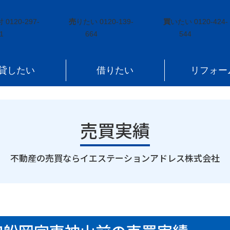
田町大字船岡字東神山前
付
0120-297-
売
りたい
0120-139-
買
いたい
0120-424-
1
664
544
貸したい
借りたい
リフォー
売買実績
｜
不動産の売買ならイエステーションアドレス株式会社