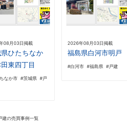
6年08月03日掲載
2026年08月03日掲載
城県ひたちなか
福島県白河市明戸
津田東四丁目
#白河市
#福島県
#戸建
たちなか市
#茨城県
#戸
戸建の売買事例一覧