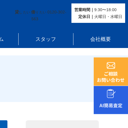
営業時間｜
9:30〜18:00
貸
借
0120-302-
し たい
り たい
定休⽇｜
火曜⽇・水曜⽇
563
ム
スタッフ
会社概要