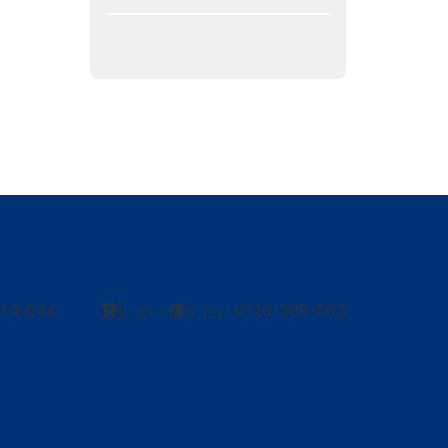
424-544
貸
借
0120-302-563
し たい
り たい