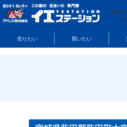
イエステーション
»
売買実績
»
戸建
»
宮城県柴田郡柴
総合
受
01
売りたい
買いたい