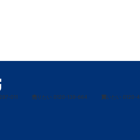
297-011
売
りたい
0120-139-664
買
いたい
0120-