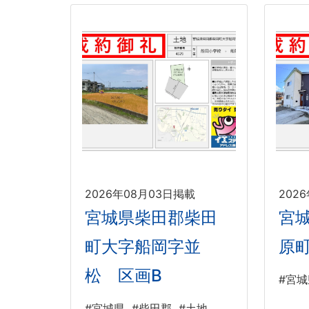
2026年08月03日掲載
202
宮城県柴田郡柴田
宮
町大字船岡字並
原
松 区画B
#宮城
#宮城県
#柴田郡
#土地