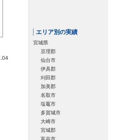
エリア別の実績
宮城県
亘理郡
.04
仙台市
伊具郡
刈田郡
加美郡
名取市
塩竈市
多賀城市
大崎市
宮城郡
富谷市